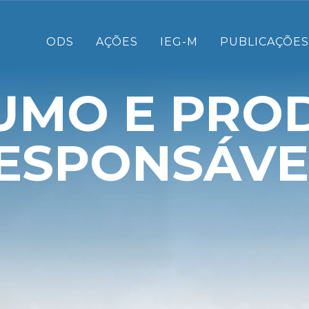
ODS
AÇÕES
IEG-M
PUBLICAÇÕES
UMO E PRO
ESPONSÁVE