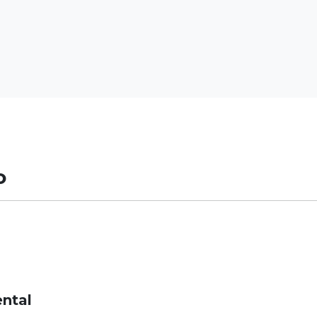
o
ntal